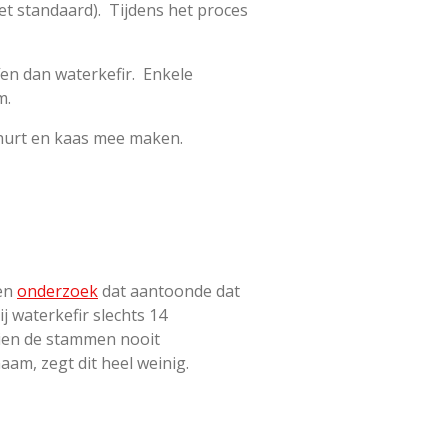
et standaard). Tijdens het proces
fen dan waterkefir. Enkele
m.
ghurt en kaas mee maken.
een
onderzoek
dat aantoonde dat
ij waterkefir slechts 14
ezien de stammen nooit
am, zegt dit heel weinig.