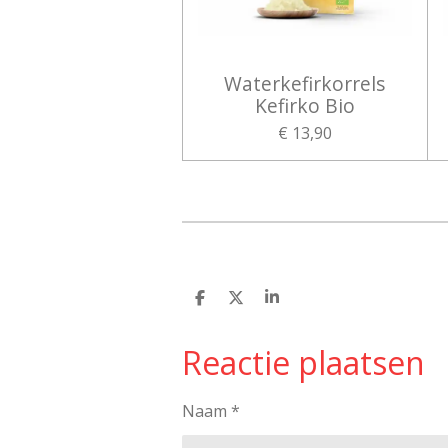
Waterkefirkorrels
Kefirko Bio
€ 13,90
D
D
S
e
e
h
l
e
a
Reactie plaatsen
e
l
r
n
e
Naam *