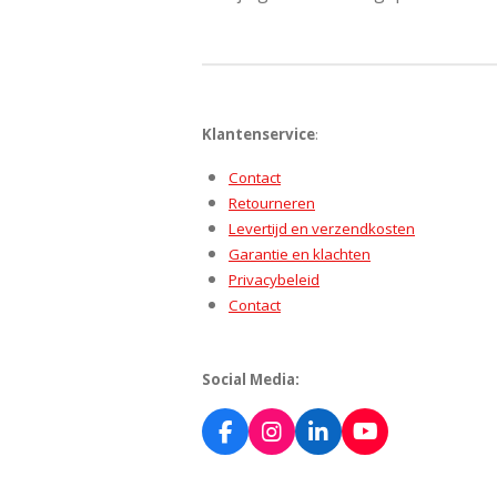
Klantenservice
:
Contact
Retourneren
Levertijd en verzendkosten
Garantie en klachten
Privacybeleid
Contact
Social Media:
F
I
L
Y
a
n
i
o
c
s
n
u