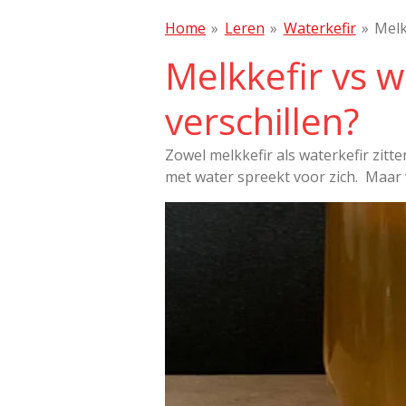
Home
»
Leren
»
Waterkefir
»
Melk
Melkkefir vs w
verschillen?
Zowel melkkefir als waterkefir zit
met water spreekt voor zich. Maar w