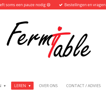
heeft soms een pauze nodig 😄
Bestellingen en vragen
N
LEREN
OVER ONS
CONTACT / ADVIES