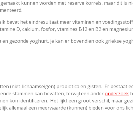
 gemaakt kunnen worden met reserve korrels, maar dit is ni
rmenteerd.
elk bevat het eindresultaat meer vitaminen en voedingsstof
vitamine D, calcium, fosfor, vtamines B12 en B2 en magnesiu
ijke en gezonde yoghurt, je kan er bovendien ook griekse yo
tten (niet-lichaamseigen) probiotica en gisten. Er bestaat 
illende stammen kan bevatten, terwijl een ander
onderzoek
b
men kon identificeren. Het lijkt een groot verschil, maar g
lijk allemaal een meerwaarde (kunnen) bieden voor ons licha