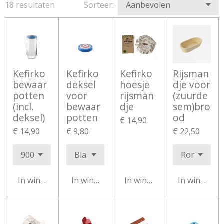
18 resultaten
Sorteer:
Kefirko
Kefirko
Kefirko
Rijsman
bewaar
deksel
hoesje
dje voor
potten
voor
rijsman
(zuurde
(incl.
bewaar
dje
sem)bro
deksel)
potten
od
€ 14,90
€ 14,90
€ 9,80
€ 22,50
In winkelwagen
In winkelwagen
In winkelwagen
In winkelw