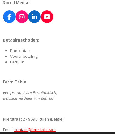
Social Media:
F
I
L
Y
a
n
i
o
c
s
n
u
e
t
k
T
Betaalmethoden
:
b
a
e
u
o
g
d
b
Bancontact
o
r
I
e
Voorafbetaling
k
a
n
Factuur
m
FermiTable
een product van Fermitastisch;
Belgisch verdeler van Kefirko
Rijerstraat 2 - 9690 Ruien (België)
Email:
contact@fermitable.be