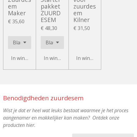
em
pakket
zuurdes
Maker
ZUURD
em
ESEM
Kilner
€ 35,60
€ 48,30
€ 31,50
In winkelwagen
In winkelwagen
In winkelwagen
Benodigdheden zuurdesem
Wist je dat er heel wat leuks bestaat waarmee je het proces
aangenamer en makkelijker kan maken? Ontdek onze
producten hier.