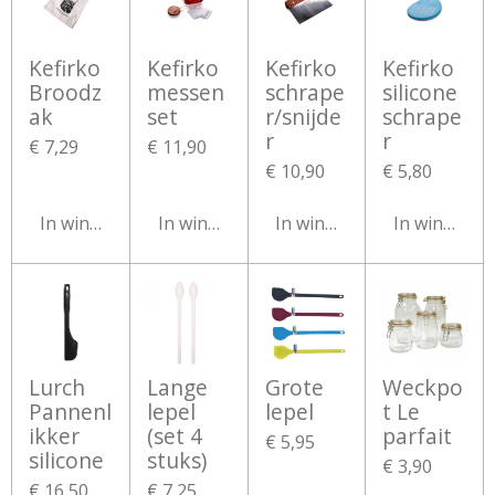
Kefirko
Kefirko
Kefirko
Kefirko
Broodz
messen
schrape
silicone
ak
set
r/snijde
schrape
r
r
€ 7,29
€ 11,90
€ 10,90
€ 5,80
In winkelwagen
In winkelwagen
In winkelwagen
In winkelw
Lurch
Lange
Grote
Weckpo
Pannenl
lepel
lepel
t Le
ikker
(set 4
parfait
€ 5,95
silicone
stuks)
€ 3,90
€ 16,50
€ 7,25