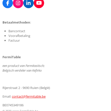
F
I
L
Y
a
n
i
o
c
s
n
u
e
t
k
T
Betaalmethoden
:
b
a
e
u
o
g
d
b
Bancontact
o
r
I
e
Voorafbetaling
k
a
n
Factuur
m
FermiTable
een product van Fermitastisch;
Belgisch verdeler van Kefirko
Rijerstraat 2 - 9690 Ruien (België)
Email:
contact@fermitable.be
BE0745349186
© 2020
www.FermiTable.be