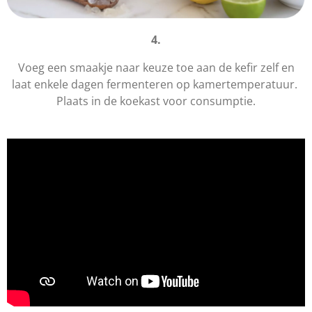
4.
Voeg een smaakje naar keuze toe aan de kefir zelf en
laat enkele dagen fermenteren op kamertemperatuur.
Plaats in de koekast voor consumptie.