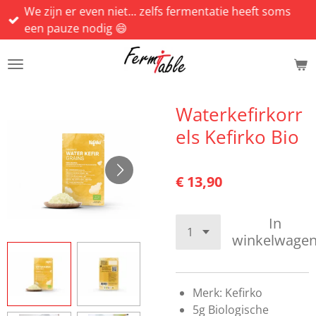
We zijn er even niet... zelfs fermentatie heeft soms
Ga
een pauze nodig 😄
direct
naar
de
hoofdinhoud
Waterkefirkorr
els Kefirko Bio
€ 13,90
In
winkelwage
Merk: Kefirko
5g Biologische