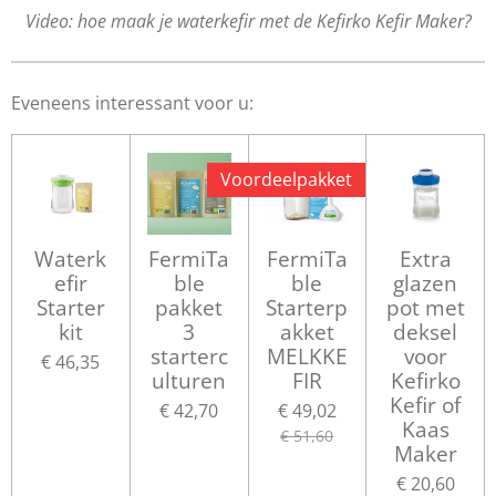
Video: hoe maak je waterkefir met de Kefirko Kefir Maker?
Eveneens interessant voor u:
Voordeelpakket
Waterk
FermiTa
FermiTa
Extra
efir
ble
ble
glazen
Starter
pakket
Starterp
pot met
kit
3
akket
deksel
starterc
MELKKE
voor
€ 46,35
ulturen
FIR
Kefirko
Kefir of
€ 42,70
€ 49,02
Kaas
€ 51,60
Maker
€ 20,60