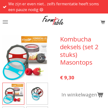
We zijn er even niet... zelfs fermentatie heeft soms
Ga
een pauze nodig 😄
direct
naar
de
hoofdinhoud
Kombucha
deksels (set 2
stuks)
Masontops
€ 9,30
In winkelwagen