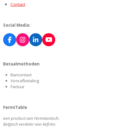
Contact
Social Media:
F
I
L
Y
a
n
i
o
c
s
n
u
e
t
k
T
Betaalmethoden
:
b
a
e
u
o
g
d
b
Bancontact
o
r
I
e
Voorafbetaling
k
a
n
Factuur
m
FermiTable
een product van Fermitastisch;
Belgisch verdeler van Kefirko