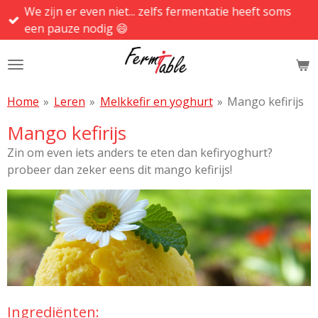
We zijn er even niet... zelfs fermentatie heeft soms
Ga
een pauze nodig 😄
direct
naar
de
hoofdinhoud
Home
»
Leren
»
Melkkefir en yoghurt
»
Mango kefirijs
Mango kefirijs
Zin om even iets anders te eten dan kefiryoghurt?
probeer dan zeker eens dit mango kefirijs!
Ingrediënten: