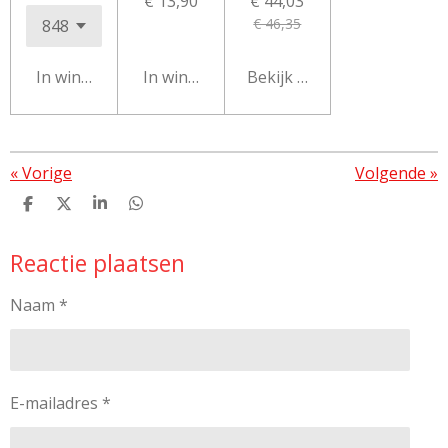
€ 13,90
€ 44,03
€ 46,35
In winkelwagen
In winkelwagen
Bekijk details
«
Vorige
Volgende
»
D
D
S
D
e
e
h
e
l
e
a
l
Reactie plaatsen
e
l
r
e
n
e
n
Naam *
E-mailadres *