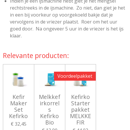
Indien je een ijsmachine hebt giet je het mengsel
rechtstreeks in de ijsmachine. Zo niet, dan giet je het
in een bij voorkeur op voorgekoeld bakje dat je
vervolgens in de vriezer plaatst. Roer om het uur
goed door. Na ongeveer 5 uur in de vriezer is het ijs
klaar.
Relevante producten:
Voordeelpakket
Kefir
Melkkef
Kefirko
Maker
irkorrel
Starter
Set
s
pakket
Kefirko
Kefirko
MELKKE
Bio
FIR
€ 32,45