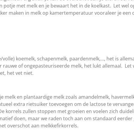
n potje met melk en je bewaart het in de koelkast. Let wel o
kker maken in melk op kamertemperatuur vooraleer je een 
e/volle) koemelk, schapenmelk, paardenmelk,..., het is alle
r rauwe of ongepasteuriseerde melk, het lukt allemaal. Let 
, het vet niet.
ije melk en plantaardige melk zoals amandelmelk, havermelk, 
ntueel extra rietsuiker toevoegen om de lactose te vervangen
korrels zullen stoppen met groeien en voelen zich duidel
ternatief doen, maar we raden toch aan om standaard eerder
het overschot aan melkkefirkorrels.