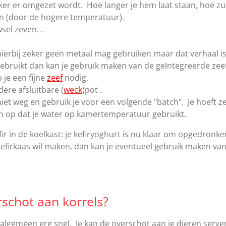
er er omgezet wordt. Hoe langer je hem laat staan, hoe zuu
an (door de hogere temperatuur).
sel zeven. .
hierbij zeker geen metaal mag gebruiken maar dat verhaal i
 gebruikt dan kan je gebruik maken van de geïntegreerde zeef
je een fijne
zeef
nodig.
ere afsluitbare (
weck
)pot .
niet weg en gebruik je voor een volgende "batch". Je hoeft ze 
dan op dat je water op kamertemperatuur gebruikt.
ir in de koelkast: je kefiryoghurt is nu klaar om opgedronk
 kefirkaas wil maken, dan kan je eventueel gebruik maken va
schot aan korrels?
t algemeen erg snel. Je kan de overschot aan je dieren ser