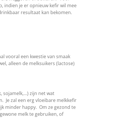
p, indien je er opnieuw kefir wil mee
drinkbaar resultaat kan bekomen.
maal vooral een kwestie van smaak
wel, a
lleen de melksuikers (lactose)
sojamelk,...) zijn net wat
. Je zal een erg vloeibare melkkefir
ijk minder happy. Om ze gezond te
 gewone melk te gebruiken, of