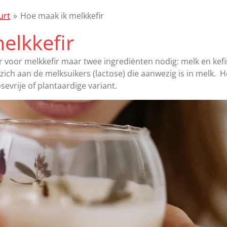
urt
»
Hoe maak ik melkkefir
elkkefir
 er voor melkkefir maar twee ingrediënten nodig: melk en kefi
ich aan de melksuikers (lactose) die aanwezig is in melk. He
sevrije of plantaardige variant.