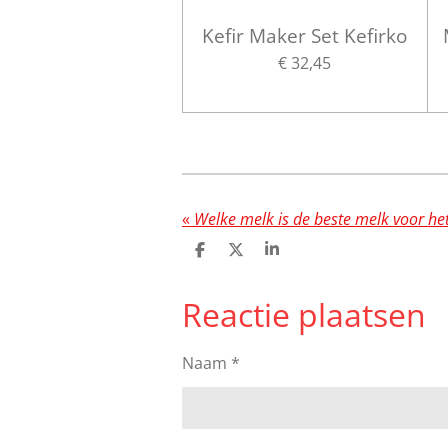
Kefir Maker Set Kefirko
€ 32,45
«
Welke melk is de beste melk voor he
D
D
S
e
e
h
l
e
a
Reactie plaatsen
e
l
r
n
e
Naam *