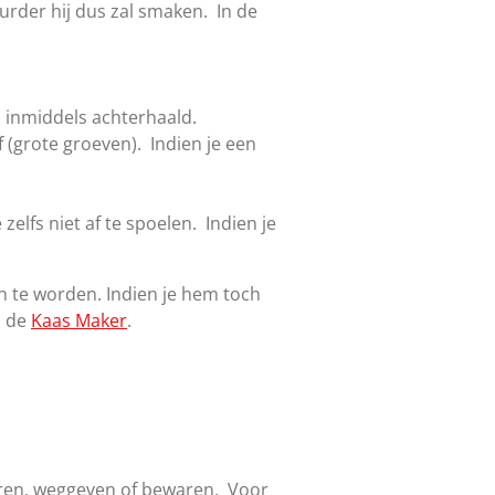
rder hij dus zal smaken. In de
s inmiddels achterhaald.
 (grote groeven). Indien je een
zelfs niet af te spoelen. Indien je
en te worden. Indien je hem toch
n de
Kaas Maker
.
veren, weggeven of bewaren. Voor