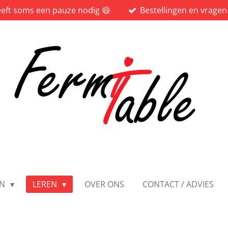
 heeft soms een pauze nodig 😄
Bestellingen en vragen
EN
LEREN
OVER ONS
CONTACT / ADVIES