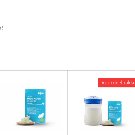
r!
Voordeelpakke