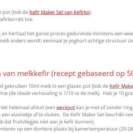
n pot (bvb de
Kefir Maker Set van Kefirko
).
firkorrels toe.
g en herhaal het ganse proces gedurende minstens een week
elk anders wordt: eenmaal je yoghurt-achtige structuur ziet 
 van melkkefir (recept gebaseerd op 5
wil gebruiken 10ml melk in een glazen pot (bvb de
Kefir Make
 toe (de ideale verhouding is 1/10 vs de melk). Heb je 10 gr
 niet helemaal afsluit (een
weckpot
kan je met of zonder ring
 een elastiekje af te sluiten. De Kefir Maker Set beschikt r
k dat fruitvliegjes niet aan je kefir kunnen).
teren op een donkere plaats bij kamertemperatuur (20-24 °C