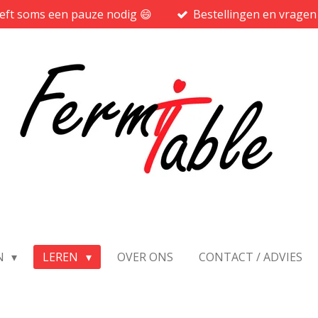
heeft soms een pauze nodig 😄
Bestellingen en vragen
N
LEREN
OVER ONS
CONTACT / ADVIES