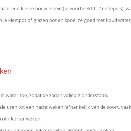
maar een kleine hoeveelheid (bijvoorbeeld 1–2 eetlepels), 
 je kiempot of glazen pot en spoel ze goed met koud water,
eken
m water toe, zodat de zaden volledig onderstaan.
le uren tot een nacht weken (afhankelijk van de soort, vaak
ccoli): korter weken.
en
(mungbonen, kikkererwten, linzen): langer weken.