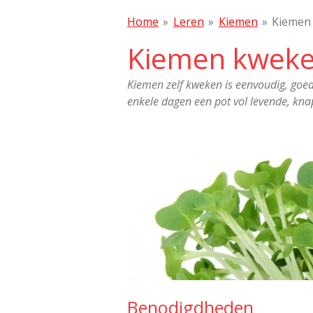
Home
»
Leren
»
Kiemen
»
Kiemen 
Kiemen kweken
Kiemen zelf kweken is eenvoudig, goe
enkele dagen een pot vol levende, knap
Benodigdheden