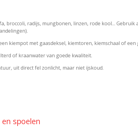
fa, broccoli, radijs, mungbonen, linzen, rode kool… Gebruik a
andelingen).
een kiempot met gaasdeksel, kiemtoren, kiemschaal of een 
lterd of kraanwater van goede kwaliteit.
r, uit direct fel zonlicht, maar niet ijskoud.
 en spoelen