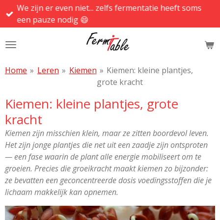
We zijn er even niet... zelfs fermentatie heeft soms
Ga
een pauze nodig 😄
direct
naar
de
hoofdinhoud
Home
»
Leren
»
Kiemen
»
Kiemen: kleine plantjes,
grote kracht
Kiemen: kleine plantjes, grote
kracht
Kiemen zijn misschien klein, maar ze zitten boordevol leven.
Het zijn jonge plantjes die net uit een zaadje zijn ontsproten
— een fase waarin de plant alle energie mobiliseert om te
groeien. Precies die groeikracht maakt kiemen zo bijzonder:
ze bevatten een geconcentreerde dosis voedingsstoffen die je
lichaam makkelijk kan opnemen.