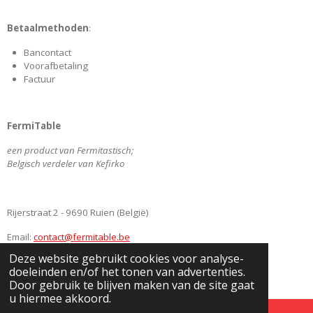
c
s
n
u
e
t
k
T
Betaalmethoden
:
b
a
e
u
o
g
d
b
Bancontact
o
r
I
e
Voorafbetaling
k
a
n
Factuur
m
FermiTable
een product van Fermitastisch;
Belgisch verdeler van Kefirko
Rijerstraat 2 - 9690 Ruien (België)
Email:
contact@fermitable.be
Deze website gebruikt cookies voor analyse-
BE0745349186
doeleinden en/of het tonen van advertenties.
© 2020
www.FermiTable.be
Door gebruik te blijven maken van de site gaat
u hiermee akkoord.