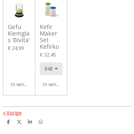
Gefu
Kefir
Kiemgla
Maker
s 'Bivita'
Set
Kefirko
€ 24,99
€ 32,45
In winkelwagen
In winkelwagen
«
Vorige
D
D
S
D
e
e
h
e
l
e
a
l