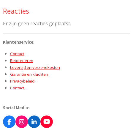
Reacties
Er zijn geen reacties geplaatst.
Klantenservice
:
Contact
Retourneren
Levertijd en verzendkosten
Garantie en klachten
Privacybeleid
Contact
Social Media:
F
I
L
Y
a
n
i
o