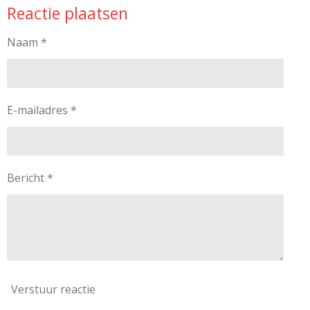
Reactie plaatsen
e
l
r
e
n
e
n
Naam *
E-mailadres *
Bericht *
Verstuur reactie