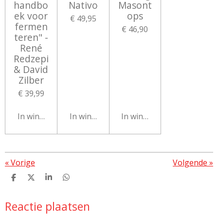
handbo
Nativo
Masont
ek voor
ops
€ 49,95
fermen
€ 46,90
teren" -
René
Redzepi
& David
Zilber
€ 39,99
In winkelwagen
In winkelwagen
In winkelwagen
«
Vorige
Volgende
»
D
D
S
D
e
e
h
e
l
e
a
l
Reactie plaatsen
e
l
r
e
n
e
n