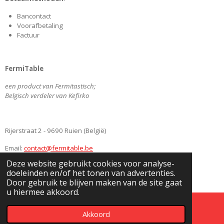
b
a
e
u
o
g
d
b
Bancontact
o
r
I
e
Voorafbetaling
k
a
n
Factuur
m
FermiTable
een product van Fermitastisch;
Belgisch verdeler van Kefirko
Rijerstraat 2 - 9690 Ruien (België)
Email:
contact@fermitable.be
Deze website gebruikt cookies voor analyse-
BE0745349186
doeleinden en/of het tonen van advertenties.
© 2020
www.FermiTable.be
Door gebruik te blijven maken van de site gaat
u hiermee akkoord.
Akkoord
E-mailadres
Facebook