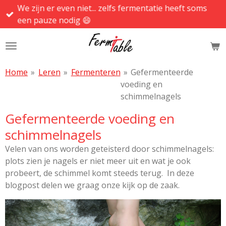
We zijn er even niet... zelfs fermentatie heeft soms
Ga
een pauze nodig 😄
direct
naar
de
hoofdinhoud
Home
»
Leren
»
Fermenteren
»
Gefermenteerde
voeding en
schimmelnagels
Gefermenteerde voeding en
schimmelnagels
Velen van ons worden geteisterd door schimmelnagels:
plots zien je nagels er niet meer uit en wat je ook
probeert, de schimmel komt steeds terug. In deze
blogpost delen we graag onze kijk op de zaak.