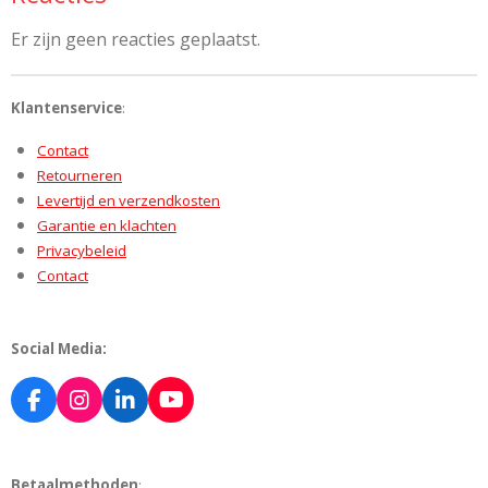
Er zijn geen reacties geplaatst.
Klantenservice
:
Contact
Retourneren
Levertijd en verzendkosten
Garantie en klachten
Privacybeleid
Contact
Social Media:
F
I
L
Y
a
n
i
o
c
s
n
u
e
t
k
T
Betaalmethoden
: