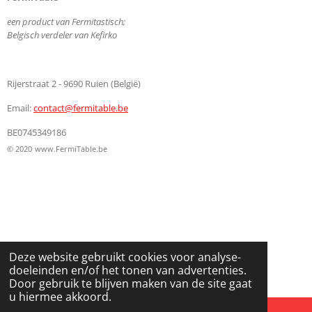
een product van Fermitastisch;
Belgisch verdeler van Kefirko
Rijerstraat 2 - 9690 Ruien (België)
Email:
contact@fermitable.be
BE0745349186
© 2020
www.FermiTable.be
Deze website gebruikt cookies voor analyse-
doeleinden en/of het tonen van advertenties.
Door gebruik te blijven maken van de site gaat
u hiermee akkoord.