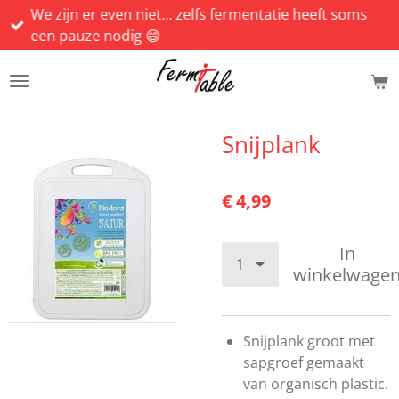
We zijn er even niet... zelfs fermentatie heeft soms
Ga
een pauze nodig 😄
direct
naar
de
hoofdinhoud
Snijplank
€ 4,99
In
winkelwage
Snijplank groot met
sapgroef gemaakt
van organisch plastic.