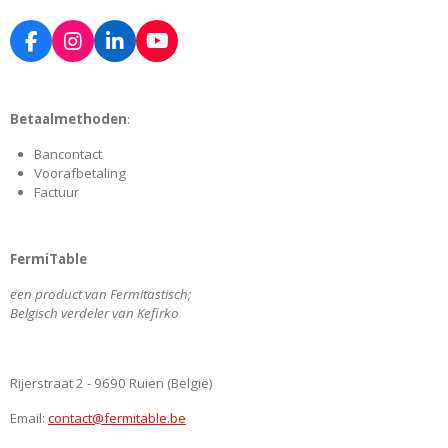
F
I
L
Y
a
n
i
o
c
s
n
u
e
t
k
T
Betaalmethoden
:
b
a
e
u
o
g
d
b
Bancontact
o
r
I
e
Voorafbetaling
k
a
n
Factuur
m
FermiTable
een product van Fermitastisch;
Belgisch verdeler van Kefirko
Rijerstraat 2 - 9690 Ruien (België)
Email:
contact@fermitable.be