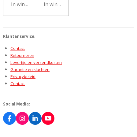
In winkelwagen
In winkelwagen
Klantenservice
:
Contact
Retourneren
Levertijd en verzendkosten
Garantie en klachten
Privacybeleid
Contact
Social Media:
F
I
L
Y
a
n
i
o
c
s
n
u