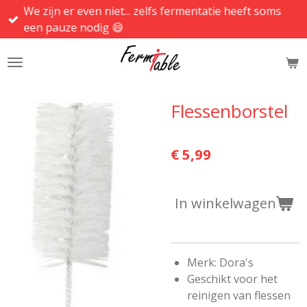
We zijn er even niet... zelfs fermentatie heeft soms
Ga
een pauze nodig 😄
direct
naar
de
hoofdinhoud
Flessenborstel
€ 5,99
In winkelwagen
Merk: Dora's
Geschikt voor het
reinigen van flessen