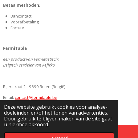
e
t
k
T
Betaalmethoden
:
b
a
e
u
o
g
d
b
Bancontact
o
r
I
e
Voorafbetaling
k
a
n
Factuur
m
FermiTable
een product van Fermitastisch;
Belgisch verdeler van Kefirko
Rijerstraat 2 - 9690 Ruien (België)
Email:
contact@fermitable.be
Deze website gebruikt cookies voor analyse-
BE0745349186
doeleinden en/of het tonen van advertenties.
© 2020
www.FermiTable.be
Door gebruik te blijven maken van de site gaat
u hiermee akkoord.