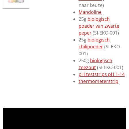
naar keuze)
Mandoline
25g
biologisch
poeder van zwarte
peper
(SI-EKO-001)
25g
biologisch
chilipoeder
(SI-EKO-
001)
250g
biologisch
zeezout
(SI-EKO-001)
pH teststrips pH 1-14
thermometerstrip