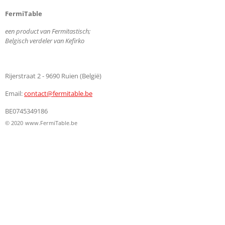
FermiTable
een product van Fermitastisch;
Belgisch verdeler van Kefirko
Rijerstraat 2 - 9690 Ruien (België)
Email:
contact@fermitable.be
BE0745349186
© 2020
www.FermiTable.be