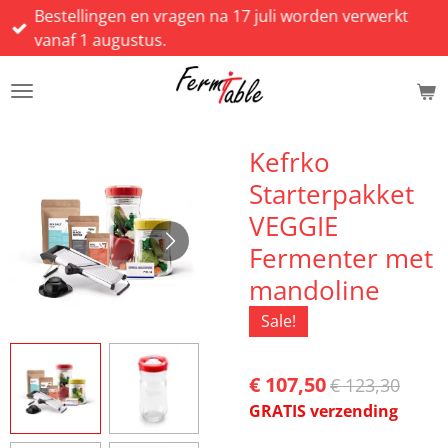
Bestellingen en vragen na 17 juli worden verwerkt
Ga
vanaf 1 augustus.
direct
naar
de
hoofdinhoud
Kefrko
Starterpakket
VEGGIE
Fermenter met
mandoline
Sale!
€ 107,50
€ 123,30
GRATIS verzending