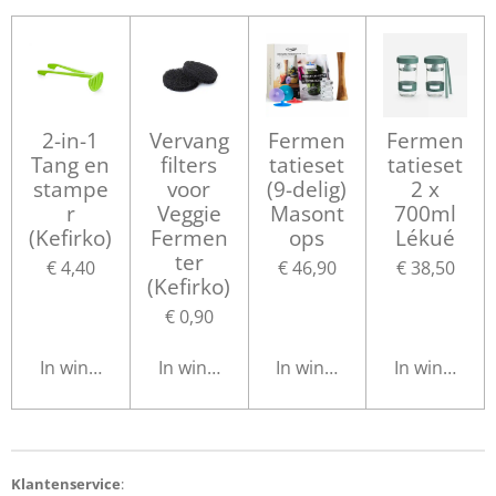
2-in-1
Vervang
Fermen
Fermen
Tang en
filters
tatieset
tatieset
stampe
voor
(9-delig)
2 x
r
Veggie
Masont
700ml
(Kefirko)
Fermen
ops
Lékué
ter
€ 4,40
€ 46,90
€ 38,50
(Kefirko)
€ 0,90
In winkelwagen
In winkelwagen
In winkelwagen
In winkelwa
Klantenservice
: