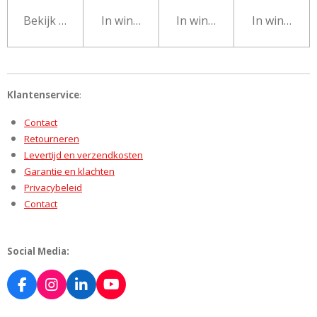
Bekijk details
In winkelwagen
In winkelwagen
In winkelw
Klantenservice
:
Contact
Retourneren
Levertijd en verzendkosten
Garantie en klachten
Privacybeleid
Contact
Social Media:
F
I
L
Y
a
n
i
o
c
s
n
u