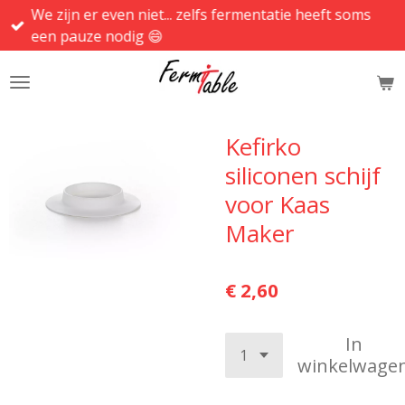
We zijn er even niet... zelfs fermentatie heeft soms
Ga
een pauze nodig 😄
direct
naar
de
hoofdinhoud
Kefirko
siliconen schijf
voor Kaas
Maker
€ 2,60
In
winkelwage