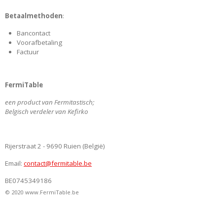
e
t
k
T
Betaalmethoden
:
b
a
e
u
o
g
d
b
Bancontact
o
r
I
e
Voorafbetaling
k
a
n
Factuur
m
FermiTable
een product van Fermitastisch;
Belgisch verdeler van Kefirko
Rijerstraat 2 - 9690 Ruien (België)
Email:
contact@fermitable.be
BE0745349186
© 2020
www.FermiTable.be