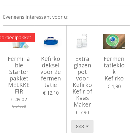
Eveneens interessant voor u:
oordeelpakket
FermiTa
Kefirko
Extra
Fermen
ble
deksel
glazen
tatieklo
Starter
voor 2e
pot
k
pakket
fermen
voor
Kefirko
MELKKE
tatie
Kefirko
€ 1,90
FIR
Kefir of
€ 12,10
Kaas
€ 49,02
Maker
€ 51,60
€ 7,90