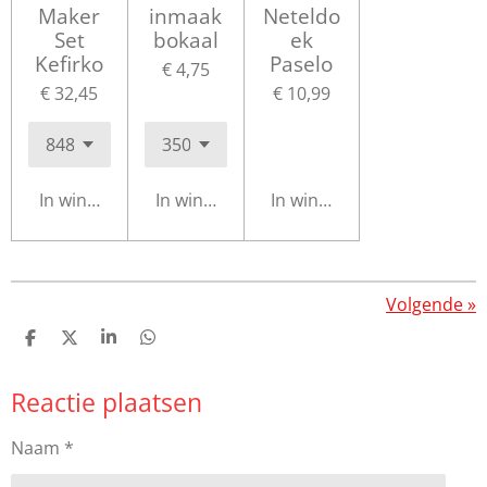
Maker
inmaak
Neteldo
Set
bokaal
ek
Kefirko
Paselo
€ 4,75
€ 32,45
€ 10,99
In winkelwagen
In winkelwagen
In winkelwagen
Volgende
»
D
D
S
D
e
e
h
e
l
e
a
l
Reactie plaatsen
e
l
r
e
n
e
n
Naam *