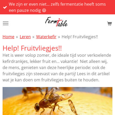
We zijn er even niet... zelfs fermentatie heeft soms
Ga
een pauze nodig 😄
direct
naar
de
hoofdinhoud
Home
»
Leren
»
Waterkefir
»
Help! Fruitvliegjes!!
Help! Fruitvliegjes!!
Het is weer volop zomer, de ideale tijd voor verkoelende
kefirdrankjes, lekker fruit en... vakantie! Niet alleen wij,
de mens, genieten van deze heerlijke periode: ook de
fruitvliegjes zijn steevast van de partij! Lees in dit artikel
wat je kan doen om fruitvliegjes buiten te houden.