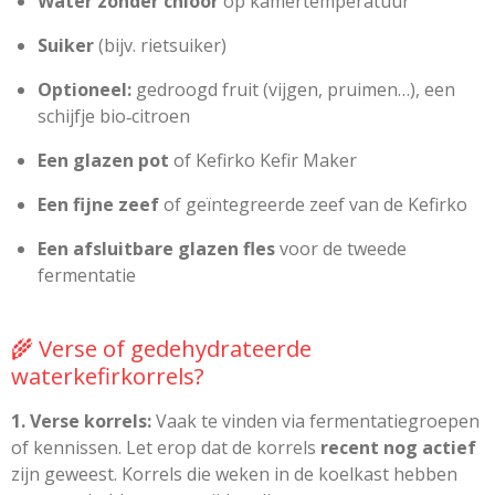
Water zonder chloor
op kamertemperatuur
Suiker
(bijv. rietsuiker)
Optioneel:
gedroogd fruit (vijgen, pruimen…), een
schijfje bio‑citroen
Een glazen pot
of Kefirko Kefir Maker
Een fijne zeef
of geïntegreerde zeef van de Kefirko
Een afsluitbare glazen fles
voor de tweede
fermentatie
🌾 Verse of gedehydrateerde
waterkefirkorrels?
1. Verse korrels:
Vaak te vinden via fermentatiegroepen
of kennissen. Let erop dat de korrels
recent nog actief
zijn geweest. Korrels die weken in de koelkast hebben