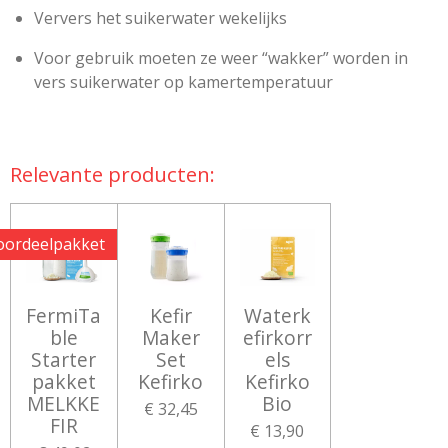
Ververs het suikerwater wekelijks
Voor gebruik moeten ze weer “wakker” worden in
vers suikerwater op kamertemperatuur
Relevante producten:
oordeelpakket
FermiTa
Kefir
Waterk
ble
Maker
efirkorr
Starter
Set
els
pakket
Kefirko
Kefirko
MELKKE
Bio
€ 32,45
FIR
€ 13,90