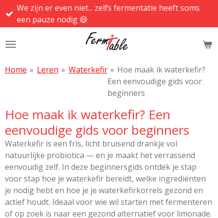
We zijn er even niet... zelfs fermentatie heeft soms
Ga
een pauze nodig 😄
direct
naar
de
hoofdinhoud
Home
»
Leren
»
Waterkefir
»
Hoe maak ik waterkefir?
Een eenvoudige gids voor
beginners
Hoe maak ik waterkefir? Een
eenvoudige gids voor beginners
Waterkefir is een fris, licht bruisend drankje vol
natuurlijke probiotica — en je maakt het verrassend
eenvoudig zelf. In deze beginnersgids ontdek je stap
voor stap hoe je waterkefir bereidt, welke ingrediënten
je nodig hebt en hoe je je waterkefirkorrels gezond en
actief houdt. Ideaal voor wie wil starten met fermenteren
of op zoek is naar een gezond alternatief voor limonade.