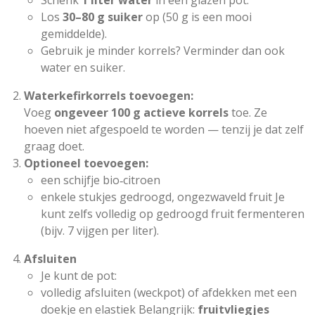
Schenk
1 liter water
in een glazen pot.
Los
30–80 g suiker
op (50 g is een mooi
gemiddelde).
Gebruik je minder korrels? Verminder dan ook
water en suiker.
Waterkefirkorrels toevoegen:
Voeg
ongeveer 100 g actieve korrels
toe. Ze
hoeven niet afgespoeld te worden — tenzij je dat zelf
graag doet.
Optioneel toevoegen:
een schijfje bio‑citroen
enkele stukjes gedroogd, ongezwaveld fruit Je
kunt zelfs volledig op gedroogd fruit fermenteren
(bijv. 7 vijgen per liter).
Afsluiten
Je kunt de pot:
volledig afsluiten (weckpot)
of afdekken met een
doekje en elastiek Belangrijk:
fruitvliegjes