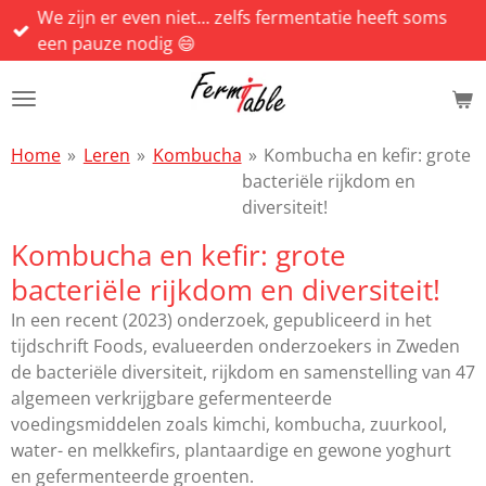
We zijn er even niet... zelfs fermentatie heeft soms
Ga
een pauze nodig 😄
direct
naar
de
hoofdinhoud
Home
»
Leren
»
Kombucha
»
Kombucha en kefir: grote
bacteriële rijkdom en
diversiteit!
Kombucha en kefir: grote
bacteriële rijkdom en diversiteit!
In een recent (2023) onderzoek, gepubliceerd in het
tijdschrift Foods, evalueerden onderzoekers in Zweden
de bacteriële diversiteit, rijkdom en samenstelling van 47
algemeen verkrijgbare gefermenteerde
voedingsmiddelen zoals kimchi, kombucha, zuurkool,
water- en melkkefirs, plantaardige en gewone yoghurt
en gefermenteerde groenten.