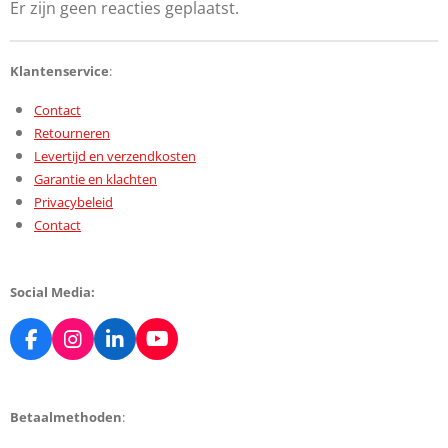
Er zijn geen reacties geplaatst.
Klantenservice
:
Contact
Retourneren
Levertijd en verzendkosten
Garantie en klachten
Privacybeleid
Contact
Social Media:
F
I
L
Y
a
n
i
o
c
s
n
u
e
t
k
T
Betaalmethoden
:
b
a
e
u
o
g
d
b